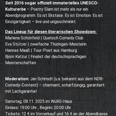
Seit 2016 sogar offiziell immaterielles UNESCO-
Kulturerbe
– Poetry Slam ist mehr als nur ein
Abendprogramm. Es ist Ekstase. Es ist Emotion. Es ist
Einzigartigkeit – live und ungeschminkt.
Das Lineup für diesen literarischen Showdown:
Marlena Schönfeld | Quatsch Comedy Club
Eva Stützer | zweifache Thüringen-Meisterin
Hannes Maaß | Tour-Poet aus Hamburg
Björn Katzur | Finalist der deutschsprachigen
Meisterschaften
Moderation:
Jan Schmidt (u.a. bekannt aus dem NDR-
Comedy-Contest) – charmant, scharfzüngig, garantiert
mit Lachgarantie!
Samstag, 08.11. 2025 im WüRG-Haus
Einlass
:
19:00 Uhr , Beginn
:
20:00 Uhr
Tickets
:
12 € im Vorverkauf und 16 € an der Abendkasse